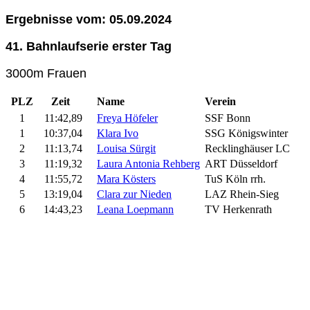
Ergebnisse vom: 05.09.2024
41. Bahnlaufserie erster Tag
3000m Frauen
PLZ
Zeit
Name
Verein
1
11:42,89
Freya Höfeler
SSF Bonn
1
10:37,04
Klara Ivo
SSG Königswinter
2
11:13,74
Louisa Sürgit
Recklinghäuser LC
3
11:19,32
Laura Antonia Rehberg
ART Düsseldorf
4
11:55,72
Mara Kösters
TuS Köln rrh.
5
13:19,04
Clara zur Nieden
LAZ Rhein-Sieg
6
14:43,23
Leana Loepmann
TV Herkenrath